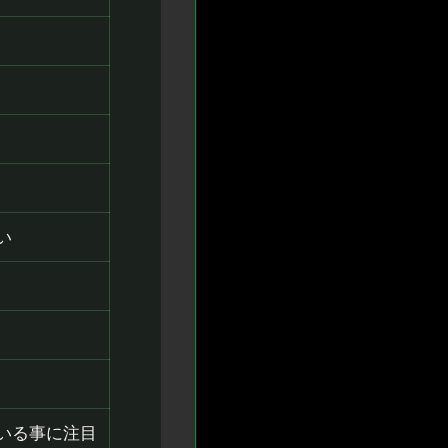
い
いる事に注目