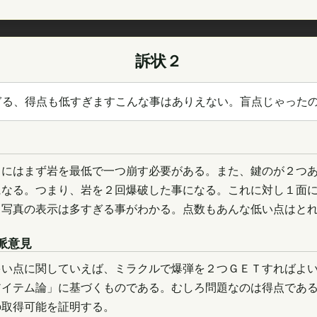
訴状２
ぎる、得点も低すぎますこんな事はありえない。盲点じゃった
るにはまず岩を最低で一つ崩す必要がある。また、鍵のが２つ
になる。つまり、岩を２回爆破した事になる。これに対し１面
、写真の表示は多すぎる事がわかる。点数もあんな低い点はと
派意見
多い点に関していえば、ミラクルで爆弾を２つＧＥＴすればよ
アイテム論」に基づくものである。むしろ問題なのは得点であ
の取得可能を証明する。