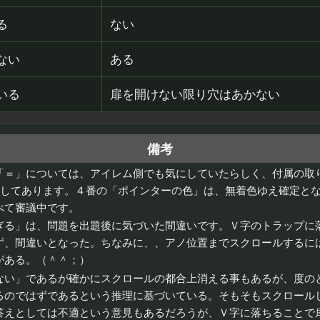
る
ない
ない
ある
いる
扉を開けない限り穴はあかない
備考
「＝」については、アイレム側でも気にしていたらしく、付属の取
正してあります。４番の「ポインターの色」は、無着色ゆえ確定と
べて審議中です。
ぎる」は、問題を出題後に気づいた間違いです。Ｖ字のトラップに
ず、間違いとなった。ちなみに、、アノ位置までスクロールするに
がある。（＾＾；）
ない」であるが確かにスクロールの都合上消える事もあるが、度の
るのではずであるという推理に基づいている。そもそもスクロール
答えとしては不適という意見もあるだろうが、Ｖ字に落ちることで