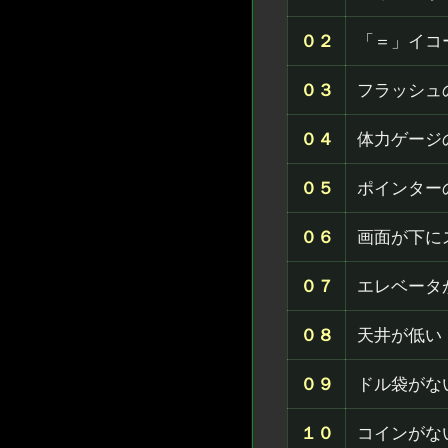
０２
「＝」イコ
０３
フラッシュ
０４
体力ゲージ
０５
ポインター
０６
画面が下に
０７
エレベータ
０８
天井が低い
０９
ドル袋がな
１０
コインがな