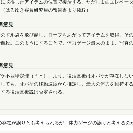
後に取得したアイテムの位置で復活する。ただし１面エレベー
。（はるゆき客員研究員の報告書より抜粋）
派意見
前のドル袋を飛び越し、ロープをあがってアイテムを取得。そ
で自殺。このようにすることで、体力ゲージ最大のまま、写真
派意見
バケ不登場定理（＾＾）」より、復活直後はオバケが存在しな
としても、オバケの移動速度から推定し、最大の体力を維持す
張する復活直後説は否定される。
の存在が誤りとも考えられるが、体力ゲージの誤りと考えるの