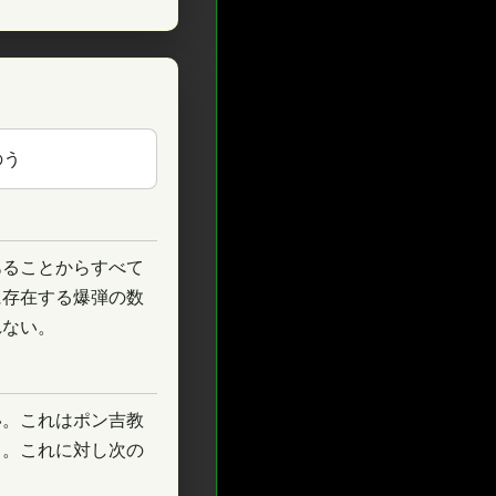
のう
あることからすべて
に存在する爆弾の数
れない。
い。これはポン吉教
る。これに対し次の