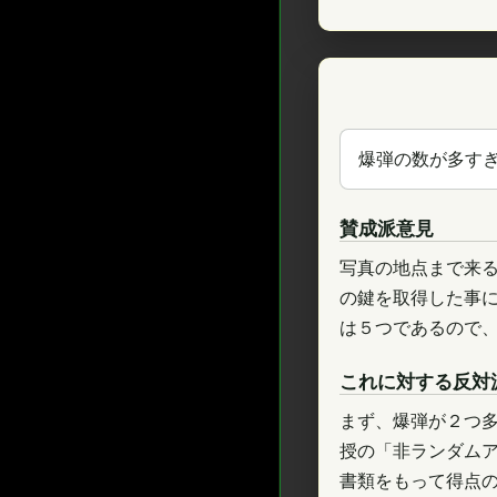
爆弾の数が多す
賛成派意見
写真の地点まで来
の鍵を取得した事
は５つであるので
これに対する反対
まず、爆弾が２つ
授の「非ランダム
書類をもって得点