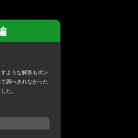
答編
えすような解答もポン
べて調べきれなかった
ました。