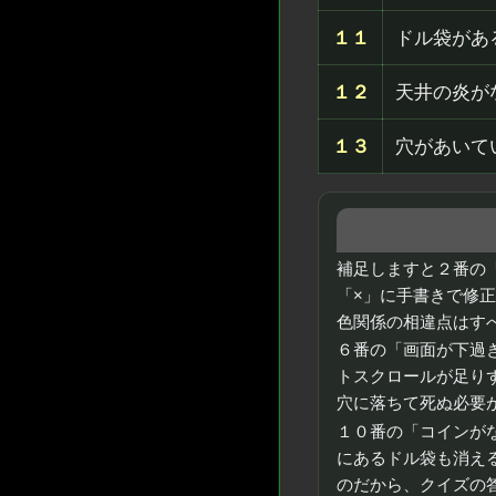
１１
ドル袋があ
１２
天井の炎が
１３
穴があいて
補足しますと２番の
「×」に手書きで修
色関係の相違点はす
６番の「画面が下過
トスクロールが足り
穴に落ちて死ぬ必要
１０番の「コインが
にあるドル袋も消え
のだから、クイズの