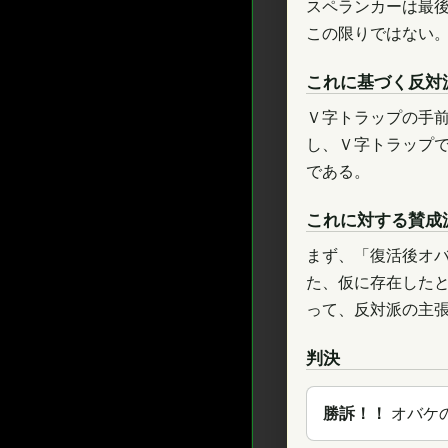
スペランカーは最
この限りではない
これに基づく反対
Ｖ字トラップの手
し、Ｖ字トラップ
である。
これに対する賛成
まず、「復活後オ
た、仮に存在した
って、反対派の主
判決
勝訴！！
オバケ