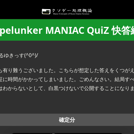
pelunker MANIAC QuiZ 快
ゆきっす(^0^)/
も有り難うございました。こちらが想定した答えをくつが
証に時間がかかってしまいました。ごめんなさい。結局す
はわからないとして、白黒つけないで公開することになり
確定分