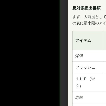
反対派提出書類
まず、大前提とし
の表に最小限のア
アイテム
爆弾
フラッシュ
１ＵＰ（※
２）
赤鍵