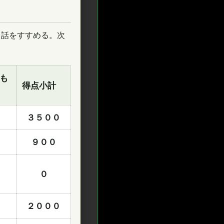
て話をすすめる。次
も
得点小計
３５００
９００
０
２０００