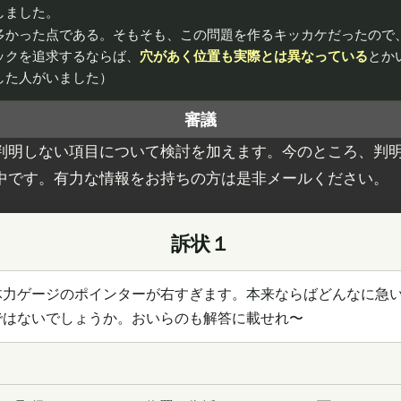
しました。
多かった点である。そもそも、この問題を作るキッカケだったので
ックを追求するならば、
穴があく位置も実際とは異なっている
とか
した人がいました）
審議
判明しない項目について検討を加えます。今のところ、判
中です。有力な情報をお持ちの方は是非メールください。
訴状１
体力ゲージのポインターが右すぎます。本来ならばどんなに急
ではないでしょうか。おいらのも解答に載せれ〜