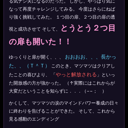
る気ナシ夫になるのだった。 しかし、やっぱり気に
なって再度チャレンジしてみる。 今度はさらにねば
り強く挑戦してみた。 １つ目の扉、２つ目の扉の透
とうとう２つ目
視と成功させて そして、
の扉も開いた！！
おおおお、、、長かっ
ゆっくりと扉が開く、、、
た、、（Ｔ＾Ｔ）
このとき、マツマツはクリアし
やっと解放される
たことの喜びより、 「
」といっ
た開放感の方が強かった。 （↑実際にはこれからが
大変だということを知らずに．．．（−−； ）
かくして、マツマツの涙のマインドパワー養成の日々
に終わりを告げることができた。 そして、これから
見る感動のエンディング