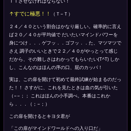
ＩＴさせなければならない！
↑すでに極悪！！
（Ｔ−Ｔ）
２４／４０という割合はかなり厳しい。確率的に言え
ば２０／４０が平均値で だいたいマインドパワーを
身につけ．．．ゲフッ．．ゴフッ．．た、マツマツで
さえ 調子のいいときで２２／４０がやっとって感じ
だから、その難しさはわかってもらいたい(T^T) しか
し、こんなのはほんの序の口、屁のカッパ！
実は、この扉を開けて初めて最終試練が始まるのだっ
た！！ さすがに、これを見たときは血の気が引いた
（−−；； これはほんの小手調べ。本番はこれか
ら．．．（；−；）
この扉を開けるとキヨタ君が
「この扉がマインドワールドへの入り口だ」