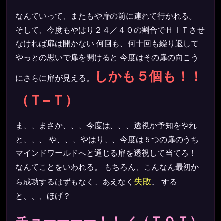
なんていって、またもや扉の前に連れて行かれる。
そして、今度もやはり２４／４０の割合でＨＩＴさせ
なければ扉は開かない 何回も、何十回も繰り返して
やっとの思いで扉を開けると 今度はその扉の向こう
しかも５個も！！
にさらに扉が見える。
（Ｔ−Ｔ）
ま、、まさか、、、今度は、、、透視か予知をやれ
と、、、 や、、、やはり、、今度は５つの扉のうち
マインドワールドへと通じる扉を透視して当てろ！
なんてことをいわれる。 もちろん、こんなん最初か
失敗
ら成功するはずもなく、あえなく
。 する
と、、、ほげ？
チョーーーー！！／（Ｔ０Ｔ）