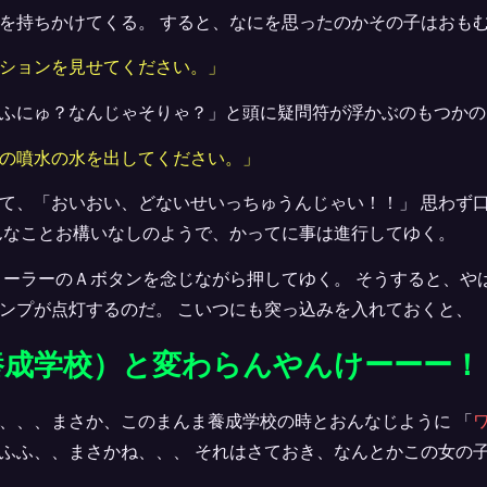
を持ちかけてくる。 すると、なにを思ったのかその子はおも
ションを見せてください。」
ふにゅ？なんじゃそりゃ？」と頭に疑問符が浮かぶのもつかの
の噴水の水を出してください。」
て、「おいおい、どないせいっちゅうんじゃい！！」 思わず
んなことお構いなしのようで、かってに事は進行してゆく。
ローラーのＡボタンを念じながら押してゆく。 そうすると、や
ンプが点灯するのだ。 こいつにも突っ込みを入れておくと、
養成学校）と変わらんやんけーーー！
、、、まさか、このまんま養成学校の時とおんなじように 「
ふふ、、まさかね、、、 それはさておき、なんとかこの女の