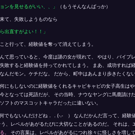
ョンを見せるがいい、、」
（もうそんなんばっか）
来て、失敗しようものなら
ら出直すがよい！！」
こと行って、経験値を奪って消えてしまう。
んて思っていると、今度は謎の女が現れて、 やはり、バイブ
失敗すると経験値を持ってかれてしまう。 まあ、成功すれば
なんだモン。ケチだな。 だから、町中はあんまり歩きたくな
何にもしないのに経験値をくれるキャピキャピの女子高生はや
今となっては死語だが、 その当時、ナウなヤングに馬鹿請けだ
ソフトのマスコットキャラだったに違いない。
何でもないんだけどね．．(-.- ） なんだかんだ言って、経
そう、レベルがあがるたびに大切なことがあるのだ。 それは、
る。
その言葉は、レベルがあがるにつれ徐々に怪しさを増して