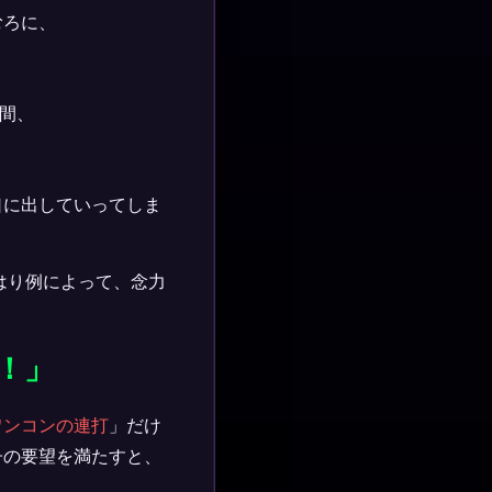
むろに、
間、
口に出していってしま
はり例によって、念力
！」
ワンコンの連打
」だけ
子の要望を満たすと、