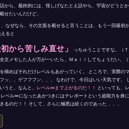
話から、最終的には、怪しげなたとえ話やら、宇宙がどうとか
載せたいんだけど、
． なぜなら、その文面を載せると言うことは、もう一回最初
換えると
最初から苦しみ直せ」
っちゅうことですな。（Ｔ
全文メモした人が万が一いたら、Ｍａｉｌしてちょうだい。（-.-
を積めばそれだけレベルもあがっていく。 ところで、実際の
フッ、、ゲフフフン、、、 なわけで、今日はいい天気です。 
いうと、なんと、
レベル∞まで上がるのだ！！
といっても、レ
、レベル∞になったあかつきにはテレポートという超能力を身に
きるのだ！！ そして、さらに極悪は続くのであった．．．