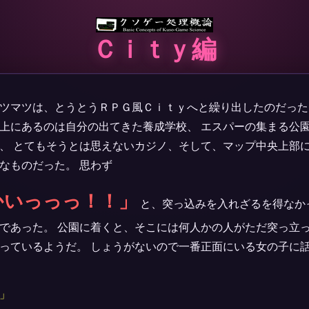
Ｃｉｔｙ編
ツマツは、とうとうＲＰＧ風Ｃｉｔｙへと繰り出したのだった
上にあるのは自分の出てきた養成学校、 エスパーの集まる公
、 とてもそうとは思えないカジノ、そして、マップ中央上部
なものだった。 思わず
かいっっっ！！」
と、突っ込みを入れざるを得なか
であった。 公園に着くと、そこには何人かの人がただ突っ立っ
っているようだ。 しょうがないので一番正面にいる女の子に
」